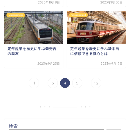
2023年10月8日
2023年9月30日
Uncategorized
Uncategorized
定年起業を歴史に学ぶ㉕秀吉
定年起業を歴史に学ぶ㉔本当
の親友
に信頼できる腹心とは
2023年9月23日
2023年9月17日
...
...
1
3
4
5
12
検索