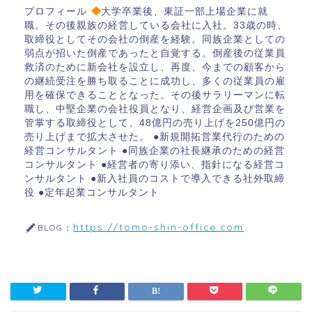
プロフィール
大学卒業後、東証一部上場企業に就
職。その後親族の経営している会社に入社。33歳の時、
取締役としてその会社の倒産を経験。同族企業としての
弱点が招いた倒産であったと自覚する。倒産後の従業員
救済のために新会社を設立し、再度、今までの顧客から
の継続受注を勝ち取ることに成功し、多くの従業員の雇
用を確保できることとなった。その後サラリーマンに転
職し、中堅企業の会社役員となり、経営企画及び営業を
管掌する取締役として、48億円の売り上げを250億円の
売り上げまで拡大させた。 ●新規開拓営業代行のための
経営コンサルタント ●同族企業の社長継承のための経営
コンサルタント ●経営者の寄り添い、指針になる経営コ
ンサルタント ●新入社員のコストで導入できる社外取締
役 ●定年起業コンサルタント
https://tomo-shin-office.com
BLOG：