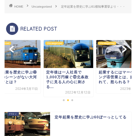
HOME
Uncategorized
定年起業を歴史に学ぶ61都知事選挙より・・・
RELATED POST
tegorized
Uncategorized
Uncategorized
年起業を歴史に学ぶ㊻
定年後は一人社長で
起業するにはマーケ
戦のシーンがない大河
1,000万円稼ぐ㉒北条政
ング④営業とは、嫌
ラマとは？
子に見る人の心に刺さ
れて、怒られる？
る...
2024年3月11日
2023年3
2022年12月12日
定年起業を歴史に学ぶ60ぼーっとしてる