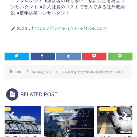
コンサルタント ●経営者の寄り添い、指針になる経営コ
ンサルタント ●新入社員のコストで導入できる社外取締
役 ●定年起業コンサルタント
https://tomo-shin-office.com
BLOG：
HOME
Uncategorized
定年起業を歴史に学ぶ63藤原行成は社長室長
RELATED POST
tegorized
Uncategorized
Uncategorized