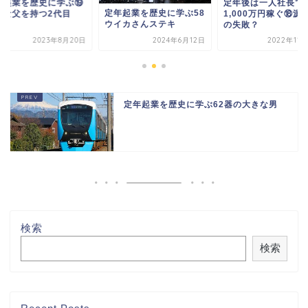
年起業を歴史に学ぶ⑲
定年後は一人社長で
定年起業を歴史に学ぶ58
大な父を持つ2代目
1,000万円稼ぐ⑱源
ウイカさんステキ
の失敗？
2023年8月20日
2024年6月12日
2022年11
定年起業を歴史に学ぶ62器の大きな男
検索
検索