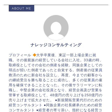
ABOUT ME
ナレッジコンサルティング
プロフィール
大学卒業後、東証一部上場企業に就
職。その後親族の経営している会社に入社。33歳の時、
取締役としてその会社の倒産を経験。同族企業としての
弱点が招いた倒産であったと自覚する。倒産後の従業員
救済のために新会社を設立し、再度、今までの顧客から
の継続受注を勝ち取ることに成功し、多くの従業員の雇
用を確保できることとなった。その後サラリーマンに転
職し、中堅企業の会社役員となり、経営企画及び営業を
管掌する取締役として、48億円の売り上げを250億円の
売り上げまで拡大させた。 ●新規開拓営業代行のための
経営コンサルタント ●同族企業の社長継承のための経営
コンサルタント ●経営者の寄り添い、指針になる経営コ