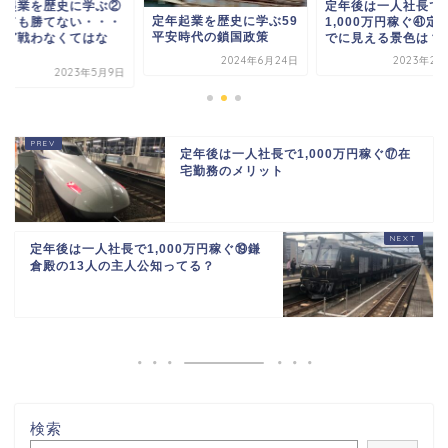
年起業を歴史に学ぶ②
定年後は一人社長で
定年起業を歴史に学ぶ59
っても勝てない・・・
1,000万円稼ぐ㊶定
平安時代の鎖国政策
けど戦わなくてはな
でに見える景色は？
.
2024年6月24日
2023年2月
2023年5月9日
定年後は一人社長で1,000万円稼ぐ⑰在
宅勤務のメリット
定年後は一人社長で1,000万円稼ぐ⑲鎌
倉殿の13人の主人公知ってる？
検索