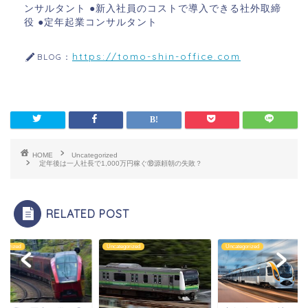
ンサルタント ●新入社員のコストで導入できる社外取締
役 ●定年起業コンサルタント
https://tomo-shin-office.com
BLOG：
HOME
Uncategorized
定年後は一人社長で1,000万円稼ぐ⑱源頼朝の失敗？
RELATED POST
tegorized
Uncategorized
Uncategorized